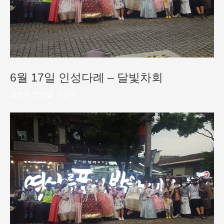
6월 17일 인성다례 – 달빛차회
글쓴이
완산골 주순옥