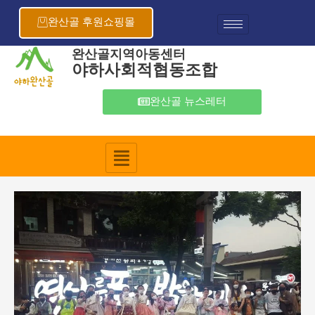
콘
포
텐
스
완산골 후원쇼핑몰
츠
트
로
탐
완산골지역아동센터
야하사회적협동조합
건
색
너
뛰
완산골 뉴스레터
기