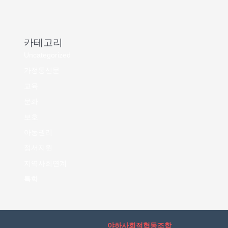
카테고리
Uncategorized
가정통신문
교육
문화
보호
아동권리
정서지원
지역사회연계
특화
야하사회적협동조합