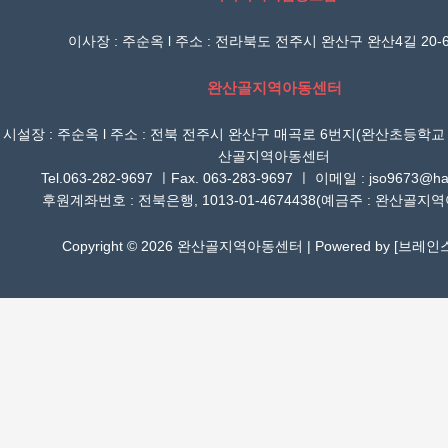
이사장 : 주순옥 l 주소 : 전라북도 전주시 완산구 완산4길 20-6
완산골지역아동센터
시설장 : 주순옥 l 주소 : 전북 전주시 완산구 매곡로 6번지(완산초등학교
산골지역아동센터
Tel.063-282-9697 ㅣFax. 063-283-9697 ㅣ 이메일 : jso9673@han
후원계좌번호 : 전북은행, 1013-01-4674438(예금주 : 완산골지
Copyright © 2026 완산골지역아동센터 | Powered by [
브레인