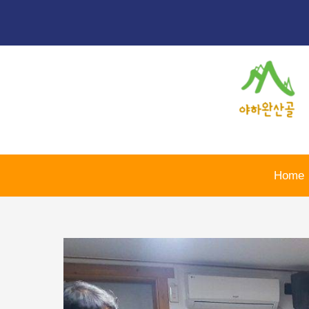
콘
포
텐
스
츠
트
로
탐
건
색
너
뛰
기
Home