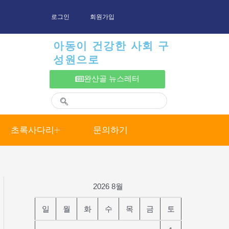
로그인
회원가입
아동이 건강한 사회 구
성원으로
완산골 뉴스레터
초록사다리
문의하기
2026 8월
일
월
화
수
목
금
토