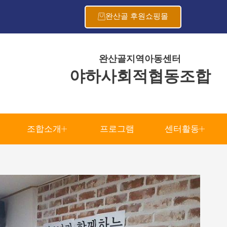
완산골 후원쇼핑몰
완산골지역아동센터
야하사회적협동조합
조합소개
프로그램
센터활동