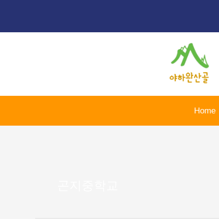
콘
텐
츠
로
건
너
뛰
기
Home
곤지중학교