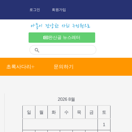
로그인
회원가입
아동이 건강한 사회 구성원으로
완산골 뉴스레터
초록사다리
문의하기
2026 8월
일
월
화
수
목
금
토
1