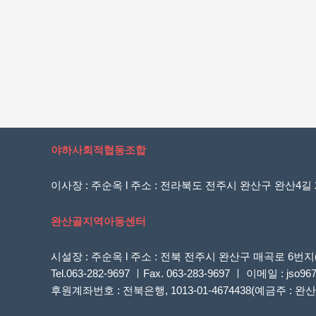
야하사회적협동조합
이사장 : 주순옥 l 주소 : 전라북도 전주시 완산구 완산4길 20
완산골지역아동센터
시설장 : 주순옥 l 주소 : 전북 전주시 완산구 매곡로 
Tel.063-282-9697 ㅣFax. 063-283-9697 ㅣ 이메일 : jso96
후원계좌번호 : 전북은행, 1013-01-4674438(예금주 :