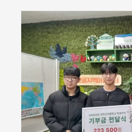
완
산
골
지
역
아
동
센
터
곤
지
중
학
교
학
생
회