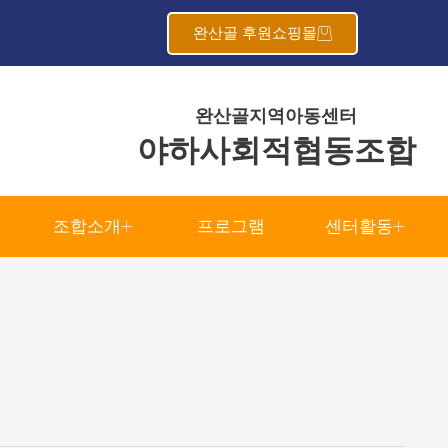
완산골 후원쇼핑몰
완산골지역아동센터
야하사회적협동조합
조합소개
프로그램
센터활동