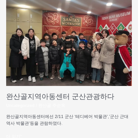
산
골
지
역
아
동
센
터
군
산
관
광
하
다
완산골지역아동센터 군산관광하다
Uncategorized
/
완산골 주순옥
완산골지역아동센터에선 2/11 군산 ‘테디베어 박물관’,’군산 근대
역사 박물관’등을 관람하였다.
더 읽기"