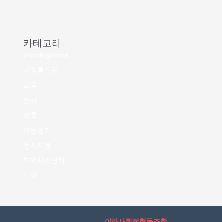
카테고리
Uncategorized
가정통신문
교육
문화
보호
아동권리
정서지원
지역사회연계
특화
야하사회적협동조합