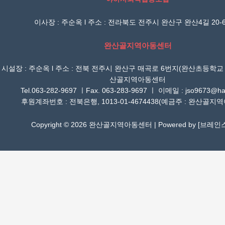
이사장 : 주순옥 l 주소 : 전라북도 전주시 완산구 완산4길 20-6
완산골지역아동센터
시설장 : 주순옥 l 주소 : 전북 전주시 완산구 매곡로 6번지(완산초등학교
산골지역아동센터
Tel.063-282-9697 ㅣFax. 063-283-9697 ㅣ 이메일 : jso9673@han
후원계좌번호 : 전북은행, 1013-01-4674438(예금주 : 완산골지
Copyright © 2026 완산골지역아동센터 | Powered by [
브레인