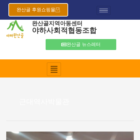
콘
텐
완산골 후원쇼핑몰
츠
완산골지역아동센터
로
야하사회적협동조합
건
너
뛰
완산골 뉴스레터
기
근대역사박물관
완