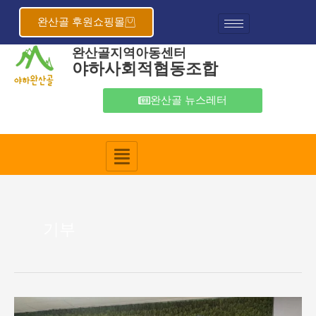
콘
텐
완산골 후원쇼핑몰
츠
완산골지역아동센터
로
야하사회적협동조합
건
너
뛰
완산골 뉴스레터
기
기부
완