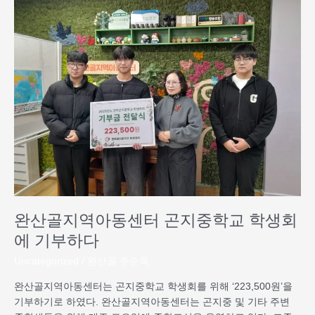
산
골
지
역
아
동
센
터
곤
지
중
학
교
학
완산골지역아동센터 곤지중학교 학생회
생
회
에 기부하다
에
Uncategorized
/
완산골 주순옥
기
부
완산골지역아동센터는 곤지중학교 학생회를 위해 ‘223,500원’을
하
기부하기로 하였다. 완산골지역아동센터는 곤지중 및 기타 주변
다