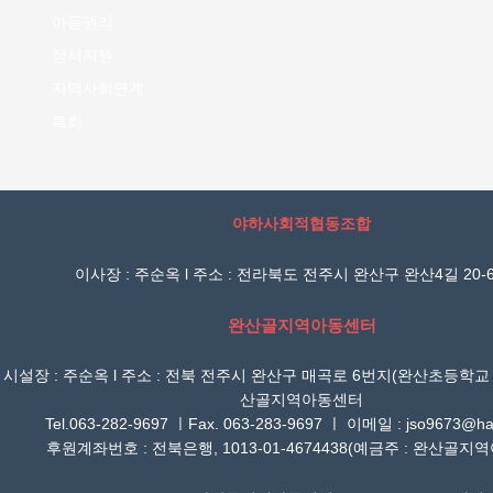
아동권리
정서지원
지역사회연계
특화
야하사회적협동조합
이사장 : 주순옥 l 주소 : 전라북도 전주시 완산구 완산4길 20-6
완산골지역아동센터
시설장 : 주순옥 l 주소 : 전북 전주시 완산구 매곡로 6번지(완산초등학교
산골지역아동센터
Tel.063-282-9697 ㅣFax. 063-283-9697 ㅣ 이메일 : jso9673@han
후원계좌번호 : 전북은행, 1013-01-4674438(예금주 : 완산골지