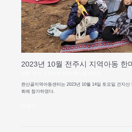
대
회
2023년 10월 전주시 지역아동 
교육
,
문화
,
지역사회연계
/
완산골 주순옥
완산골지역아동센터는 2023년 10월 14일 토요일 건지
회에 참가하였다.
더 읽기"