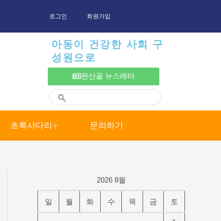
로그인
회원가입
아동이 건강한 사회 구
성원으로
완산골 뉴스레터
초록사다리
문의하기
2026 8월
일
월
화
수
목
금
토