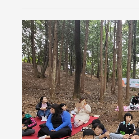
2023
년
10
월
전
주
시
지
역
아
동
한
마
음
독
서