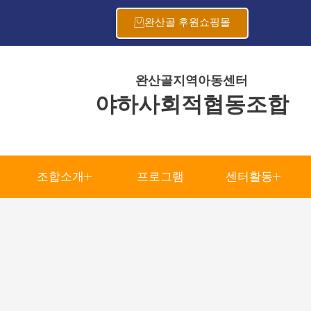
완산골 후원쇼핑몰
완산골지역아동센터
야하사회적협동조합
조합소개
프로그램
센터활동