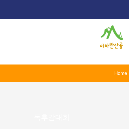
콘
텐
츠
로
건
너
뛰
기
Home
독후감대회