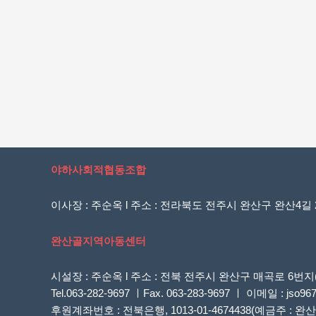
야하사회적협동조합
이사장 : 주순옥 l 주소 : 전라북도 전주시 완산구 완산4길 20
완산골지역아동센터
시설장 : 주순옥 l 주소 : 전북 전주시 완산구 매곡로 
Tel.063-282-9697 ㅣFax. 063-283-9697 ㅣ 이메일 : jso96
후원계좌번호 : 전북은행, 1013-01-4674438(예금주 :