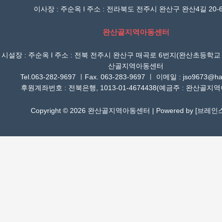
이사장 : 주순옥 l 주소 : 전라북도 전주시 완산구 완산4길 20-6
완산골지역아동센터
시설장 : 주순옥 l 주소 : 전북 전주시 완산구 매곡로 6번지(완산초등학교
산골지역아동센터
Tel.063-282-9697 ㅣFax. 063-283-9697 ㅣ 이메일 : jso9673@han
후원계좌번호 : 전북은행, 1013-01-4674438(예금주 : 완산골지
Copyright © 2026 완산골지역아동센터 | Powered by [
브레인