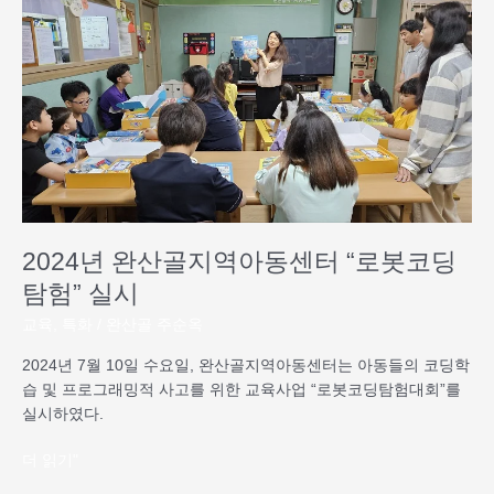
년
완
산
골
지
역
아
동
센
터
“로
2024년 완산골지역아동센터 “로봇코딩
봇
탐험” 실시
코
딩
교육
,
특화
/
완산골 주순옥
탐
2024년 7월 10일 수요일, 완산골지역아동센터는 아동들의 코딩학
험”
습 및 프로그래밍적 사고를 위한 교육사업 “로봇코딩탐험대회”를
실
실시하였다.
시
더 읽기"