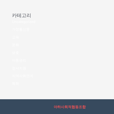
카테고리
Uncategorized
가정통신문
교육
문화
보호
아동권리
정서지원
지역사회연계
특화
야하사회적협동조합