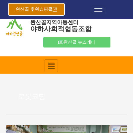
콘
텐
완산골 후원쇼핑몰
츠
완산골지역아동센터
로
야하사회적협동조합
건
너
뛰
완산골 뉴스레터
기
로봇코딩
2024