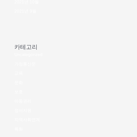
2021년 10월
2021년 9월
카테고리
Uncategorized
가정통신문
교육
문화
보호
아동권리
정서지원
지역사회연계
특화