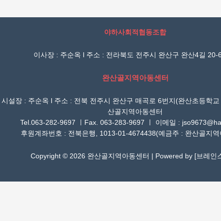
야하사회적협동조합
이사장 : 주순옥 l 주소 : 전라북도 전주시 완산구 완산4길 20-6
완산골지역아동센터
시설장 : 주순옥 l 주소 : 전북 전주시 완산구 매곡로 6번지(완산초등학교
산골지역아동센터
Tel.063-282-9697 ㅣFax. 063-283-9697 ㅣ 이메일 : jso9673@han
후원계좌번호 : 전북은행, 1013-01-4674438(예금주 : 완산골지
Copyright © 2026 완산골지역아동센터 | Powered by [
브레인