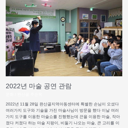
년
마
술
공
연
관
람
2022년 마술 공연 관람
문화
/
완산골 주순옥
2022년 11월 28일 완산골지역아동센터에 특별한 손님이 오셨다
여러가지 도구와 기술을 가진 마술사님이 방문을 했다 이날 여러
가지 도구를 이용한 마술쇼를 진행했는데 끈을 이용한 마술, 작아
졌다 커졌다 하는 마술 지팡이, 비둘기 나오는 마술, 큰 고리를 이