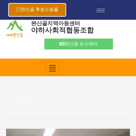
콘
텐
완산골 후원쇼핑몰
츠
로
완산골지역아동센터
야하사회적협동조합
건
너
뛰
완산골 뉴스레터
기
마법
2022