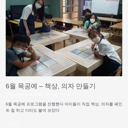
월
목
공
예
–
책
상,
의
자
만
들
기
6월 목공예 – 책상, 의자 만들기
Uncategorized
,
교육
/
완산골 주순옥
6월 목공예 프로그램을 진행했다 아이들이 직접 책상, 의자를 페인
트 칠 하고 다리도 붙여 보았다
더 읽기"