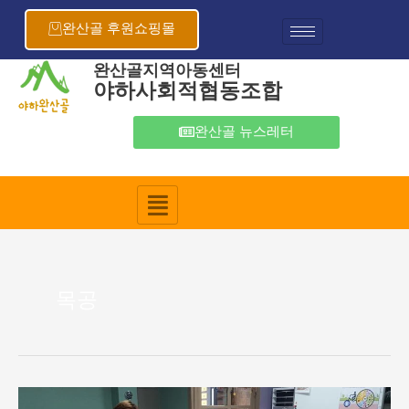
콘
텐
완산골 후원쇼핑몰
츠
로
완산골지역아동센터
야하사회적협동조합
건
너
뛰
완산골 뉴스레터
기
목공
6