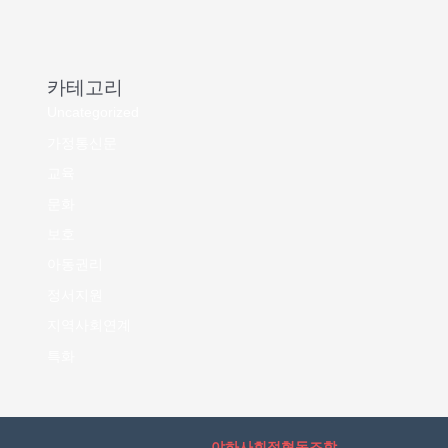
카테고리
Uncategorized
가정통신문
교육
문화
보호
아동권리
정서지원
지역사회연계
특화
야하사회적협동조합