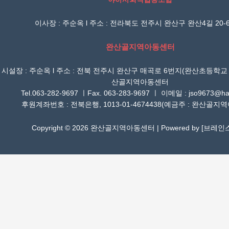
이사장 : 주순옥 l 주소 : 전라북도 전주시 완산구 완산4길 20-6
완산골지역아동센터
시설장 : 주순옥 l 주소 : 전북 전주시 완산구 매곡로 6번지(완산초등학교
산골지역아동센터
Tel.063-282-9697 ㅣFax. 063-283-9697 ㅣ 이메일 : jso9673@han
후원계좌번호 : 전북은행, 1013-01-4674438(예금주 : 완산골지
Copyright © 2026 완산골지역아동센터 | Powered by [
브레인