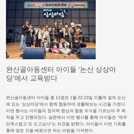
산
골
아
동
센
터
아
이
들
‘논
산
완산골아동센터 아이들 ‘논산 상상마
상
당’에서 교육받다
상
마
Uncategorized
/
완산골 주순옥
당’에
완산골아동센터 아이들 총 11명은 1월 22,23일 이틀에 걸쳐 논산
서
에 있는 ‘상상마당’에서 함께 협동하며 생활해보는 시간을 가졌다.
교
이번 행사는 아이들의 창의력 향상과 협동 의식을 기르는데 주 목
육
적을 두고 진행되었다. 설문에서 이번 행사를 통해 아이들은 “매우
받
만족스럽고 또 오고싶다”는 의견을 밝혔다. 아이들이 이번 기회를
다
통해 많은 것을 배웠으면 하는 바람을 가져본다.