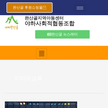
콘
텐
완산골 후원쇼핑몰
츠
완산골지역아동센터
로
야하사회적협동조합
건
너
뛰
완산골 뉴스레터
기
미디어교육
완