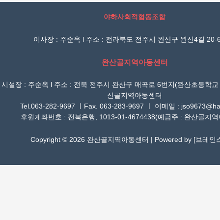
야하사회적협동조합
이사장 : 주순옥 l 주소 : 전라북도 전주시 완산구 완산4길 20-6
완산골지역아동센터
시설장 : 주순옥 l 주소 : 전북 전주시 완산구 매곡로 6번지(완산초등학교
산골지역아동센터
Tel.063-282-9697 ㅣFax. 063-283-9697 ㅣ 이메일 : jso9673@han
후원계좌번호 : 전북은행, 1013-01-4674438(예금주 : 완산골지
Copyright © 2026 완산골지역아동센터 | Powered by [
브레인