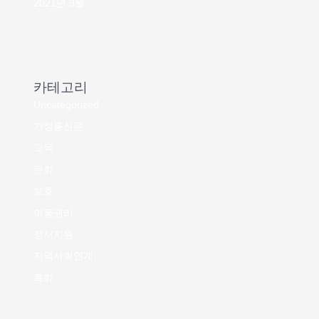
2021년 9월
카테고리
Uncategorized
가정통신문
교육
문화
보호
아동권리
정서지원
지역사회연계
특화