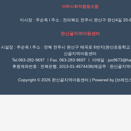
야하사회적협동조합
이사장 : 주순옥 l 주소 : 전라북도 전주시 완산구 완산4길 20-6
완산골지역아동센터
시설장 : 주순옥 l 주소 : 전북 전주시 완산구 매곡로 6번지(완산초등학교
산골지역아동센터
Tel.063-282-9697 ㅣFax. 063-283-9697 ㅣ 이메일 : jso9673@han
후원계좌번호 : 전북은행, 1013-01-4674438(예금주 : 완산골지
Copyright © 2026 완산골지역아동센터 | Powered by [
브레인