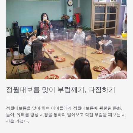
월
대
보
름
맞
이
부
럼
깨
기,
다
짐
하
기
정월대보름 맞이 부럼깨기, 다짐하기
문화
/
완산골 주순옥
정월대보름을 맞이 하여 아이들에게 정월대보름에 관련된 문화,
놀이, 유래를 영상 시청을 통하여 알아보고 직접 부럼을 깨보는 시
간을 가졌다.