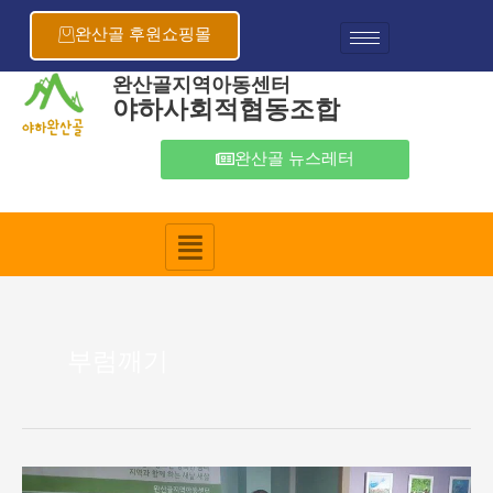
콘
텐
완산골 후원쇼핑몰
츠
로
완산골지역아동센터
야하사회적협동조합
건
너
뛰
완산골 뉴스레터
기
부럼깨기
정