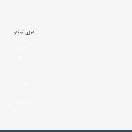
카테고리
Uncategorized
가정통신문
교육
문화
보호
아동권리
정서지원
지역사회연계
특화