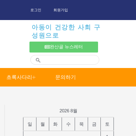
로그인
회원가입
아동이 건강한 사회 구
성원으로
완산골 뉴스레터
초록사다리
문의하기
2026 8월
일
월
화
수
목
금
토