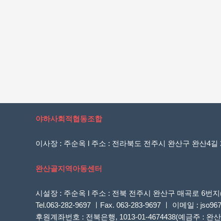
야하사회적협동조합
이사장 : 주순옥 l 주소 : 전라북도 전주시 완산구 완산4길 20
완산골지역아동센터
시설장 : 주순옥 l 주소 : 전북 전주시 완산구 매곡로 
Tel.063-282-9697 ㅣFax. 063-283-9697 ㅣ 이메일 : jso96
후원계좌번호 : 전북은행, 1013-01-4674438(예금주 :