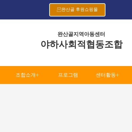
완산골 후원쇼핑몰
완산골지역아동센터
야하사회적협동조합
조합소개
프로그램
센터활동