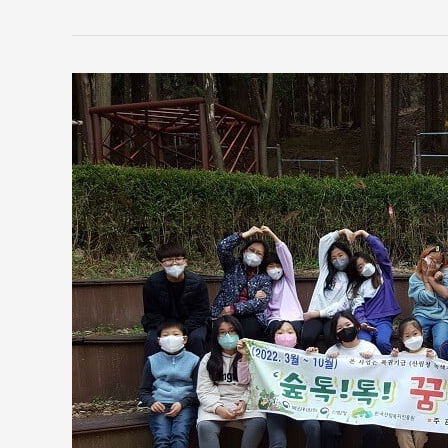
2022
년
3
월
완
산
골
소
식