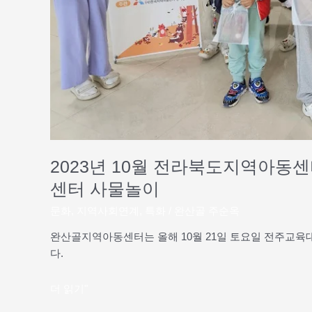
발
표
회
개
최,
완
산
골
지
역
2023년 10월 전라북도지역아동
아
센터 사물놀이
동
센
문화
,
지역사회연계
,
특화
/
완산골 주순옥
터
완산골지역아동센터는 올해 10월 21일 토요일 전주교
사
다.
물
놀
더 읽기"
이