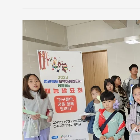
2023
년
10
월
전
라
북
도
지
역
아
동
센
터
재
능