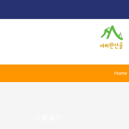
콘
텐
츠
로
건
너
뛰
기
Home
사물놀이