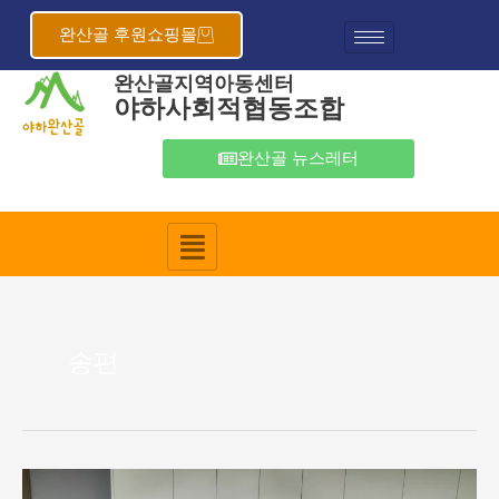
콘
텐
완산골 후원쇼핑몰
츠
완산골지역아동센터
로
야하사회적협동조합
건
너
뛰
완산골 뉴스레터
기
송편
완