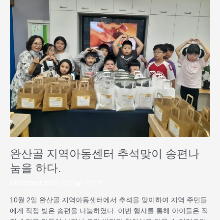
산
골
지
역
아
동
센
터
추
석
맞
이
송
편
완산골 지역아동센터 추석맞이 송편나
나
눔
눔을 하다.
을
Uncategorized
/
완산골 주순옥
하
다.
10월 2일 완산골 지역아동센터에서 추석을 맞이하여 지역 주민들
에게 직접 빚은 송편을 나눔하였다. 이번 행사를 통해 아이들은 직