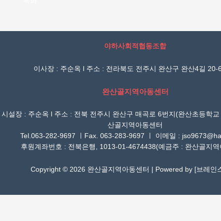
특화
야하사회적협동조합
이사장 : 주순옥 l 주소 : 전라북도 전주시 완산구 완산4길 20-6
완산골지역아동센터
시설장 : 주순옥 l 주소 : 전북 전주시 완산구 매곡로 6번지(완산초등학교
산골지역아동센터
Tel.063-282-9697 ㅣFax. 063-283-9697 ㅣ 이메일 : jso9673@han
후원계좌번호 : 전북은행, 1013-01-4674438(예금주 : 완산골지
Copyright © 2026 완산골지역아동센터 | Powered by [
브레인