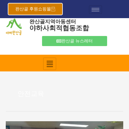
콘
텐
완산골 후원쇼핑몰
츠
완산골지역아동센터
로
야하사회적협동조합
건
너
뛰
완산골 뉴스레터
기
안전교육
완