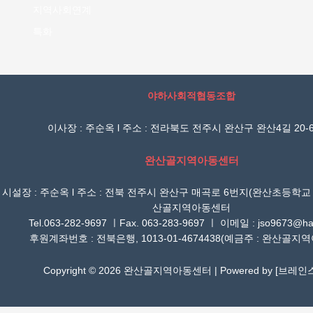
지역사회연계
특화
야하사회적협동조합
이사장 : 주순옥 l 주소 : 전라북도 전주시 완산구 완산4길 20-6
완산골지역아동센터
시설장 : 주순옥 l 주소 : 전북 전주시 완산구 매곡로 6번지(완산초등학교
산골지역아동센터
Tel.063-282-9697 ㅣFax. 063-283-9697 ㅣ 이메일 : jso9673@han
후원계좌번호 : 전북은행, 1013-01-4674438(예금주 : 완산골지
Copyright © 2026 완산골지역아동센터 | Powered by [
브레인