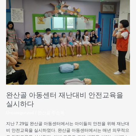
산
골
아
동
센
터
재
난
대
비
안
전
교
육
완산골 아동센터 재난대비 안전교육을
을
실
실시하다
시
Uncategorized
/
완산골 주순옥
하
다
지난 7.29일 완산골 아동센터에서는 아이들의 안전을 위해 재난대
비 안전교육을 실시하였다. 완산골 아동센터에서는 매년 의무적으