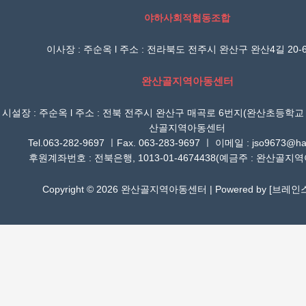
야하사회적협동조합
이사장 : 주순옥 l 주소 : 전라북도 전주시 완산구 완산4길 20-6
완산골지역아동센터
시설장 : 주순옥 l 주소 : 전북 전주시 완산구 매곡로 6번지(완산초등학교
산골지역아동센터
Tel.063-282-9697 ㅣFax. 063-283-9697 ㅣ 이메일 : jso9673@han
후원계좌번호 : 전북은행, 1013-01-4674438(예금주 : 완산골지
Copyright © 2026 완산골지역아동센터 | Powered by [
브레인