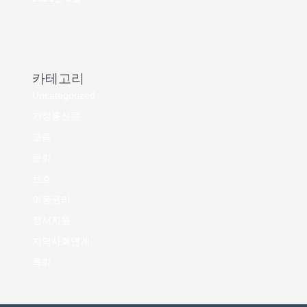
카테고리
Uncategorized
가정통신문
교육
문화
보호
아동권리
정서지원
지역사회연계
특화