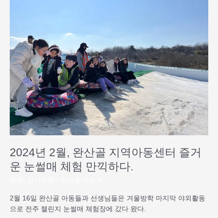
년
2
월,
완
산
골
지
역
아
동
센
터
즐
거
2024년 2월, 완산골 지역아동센터 즐거
운
눈
운 눈썰매 체험 만끽하다.
썰
문화
,
정서지원
/
완산골 주순옥
매
체
2월 16일 완산골 아동들과 선생님들은 겨울방학 마지막 야외활동
험
으로 전주 챌린지 눈썰매 체험장에 갔다 왔다.
만