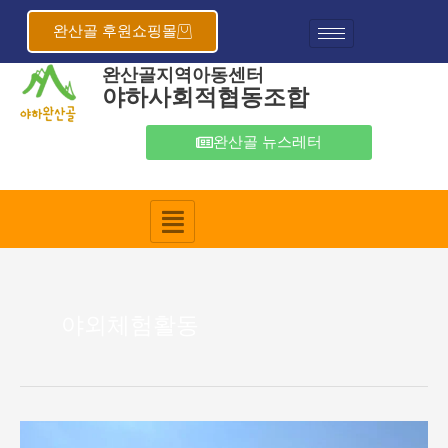
콘
텐
완산골 후원쇼핑몰
츠
완산골지역아동센터
로
야하사회적협동조합
건
너
뛰
완산골 뉴스레터
기
야외체험활동
2024