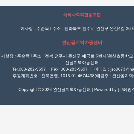
야하사회적협동조합
이사장 : 주순옥 l 주소 : 전라북도 전주시 완산구 완산4길 20-6
완산골지역아동센터
시설장 : 주순옥 l 주소 : 전북 전주시 완산구 매곡로 6번지(완산초등학교
산골지역아동센터
Tel.063-282-9697 ㅣFax. 063-283-9697 ㅣ 이메일 : jso9673@han
후원계좌번호 : 전북은행, 1013-01-4674438(예금주 : 완산골지
Copyright © 2026 완산골지역아동센터 | Powered by [
브레인