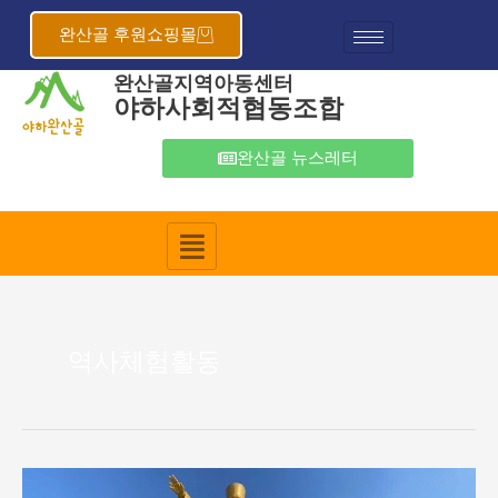
콘
텐
완산골 후원쇼핑몰
츠
완산골지역아동센터
로
야하사회적협동조합
건
너
뛰
완산골 뉴스레터
기
역사체험활동
2024