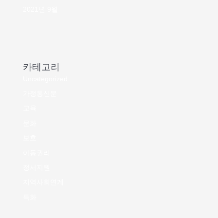
2021년 9월
카테고리
Uncategorized
가정통신문
교육
문화
보호
아동권리
정서지원
지역사회연계
특화