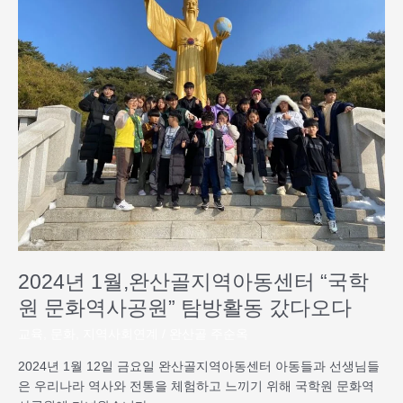
년
1
월,
완
산
골
지
역
아
동
센
터
“국
학
2024년 1월,완산골지역아동센터 “국학
원
문
원 문화역사공원” 탐방활동 갔다오다
화
교육
,
문화
,
지역사회연계
/
완산골 주순옥
역
사
2024년 1월 12일 금요일 완산골지역아동센터 아동들과 선생님들
공
은 우리나라 역사와 전통을 체험하고 느끼기 위해 국학원 문화역
원”