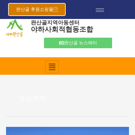
콘
텐
완산골 후원쇼핑몰
츠
완산골지역아동센터
로
야하사회적협동조합
건
너
뛰
완산골 뉴스레터
기
영상제작
2024