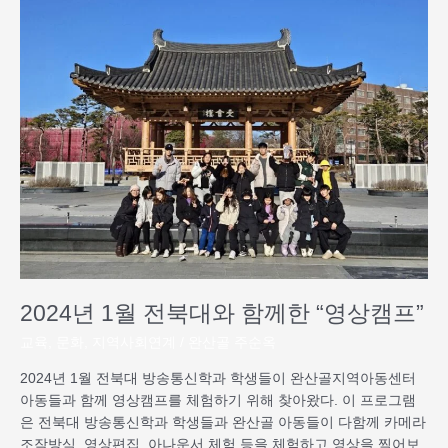
년
1
월
전
북
대
와
함
께
한
“영
상
캠
프”
2024년 1월 전북대와 함께한 “영상캠프”
교육
,
문화
,
지역사회연계
/
완산골 주순옥
2024년 1월 전북대 방송통신학과 학생들이 완산골지역아동센터
아동들과 함께 영상캠프를 체험하기 위해 찾아왔다. 이 프로그램
은 전북대 방송통신학과 학생들과 완산골 아동들이 다함께 카메라
조작방식, 영상편집, 아나운서 체험 등을 체험하고 영상을 찍어보