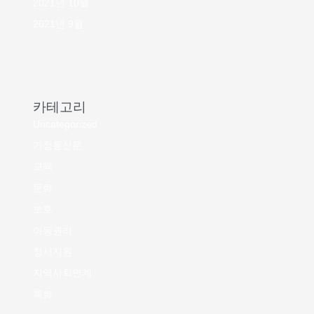
2021년 10월
2021년 9월
카테고리
Uncategorized
가정통신문
교육
문화
보호
아동권리
정서지원
지역사회연계
특화