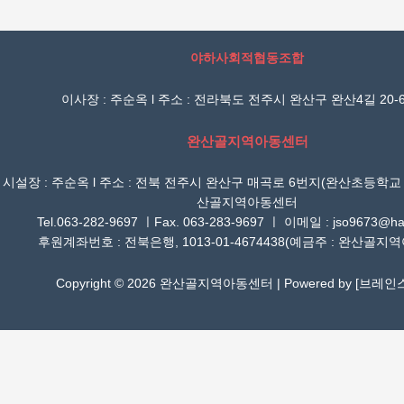
야하사회적협동조합
이사장 : 주순옥 l 주소 : 전라북도 전주시 완산구 완산4길 20-6
완산골지역아동센터
시설장 : 주순옥 l 주소 : 전북 전주시 완산구 매곡로 6번지(완산초등학교
산골지역아동센터
Tel.063-282-9697 ㅣFax. 063-283-9697 ㅣ 이메일 : jso9673@han
후원계좌번호 : 전북은행, 1013-01-4674438(예금주 : 완산골지
Copyright © 2026 완산골지역아동센터 | Powered by [
브레인