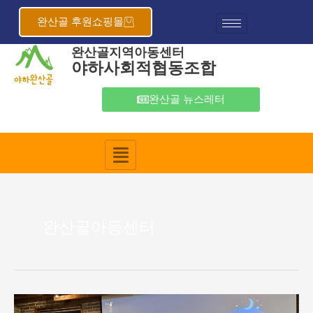
콘
텐
완산골 후원쇼핑몰
츠
완산골지역아동센터
로
야하사회적협동조합
건
너
뛰
완산골 뉴스레터
기
완산골아동센터
전