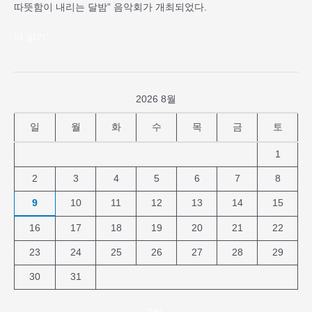
따뜻함이 내리는 달밤” 음악회가 개최되었다.
까
사
더 읽기"
에
서
열
린
2026 8월
바
이
일
월
화
수
목
금
토
올
린
1
공
2
3
4
5
6
7
8
연
9
10
11
12
13
14
15
16
17
18
19
20
21
22
23
24
25
26
27
28
29
30
31