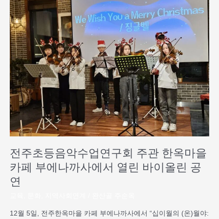
주
초
등
음
악
수
업
연
구
회
주
관
한
옥
전주초등음악수업연구회 주관 한옥마을
마
을
카페 부에나까사에서 열린 바이올린 공
카
연
페
부
교육
,
문화
,
지역사회연계
/
완산골 주순옥
에
12월 5일, 전주한옥마을 카페 부에나까사에서 “십이월의 (온)월야:
나