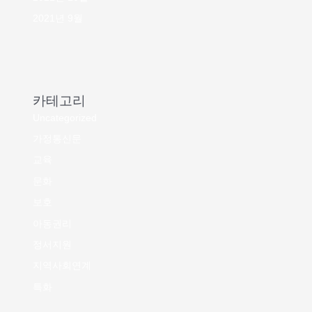
2021년 9월
카테고리
Uncategorized
가정통신문
교육
문화
보호
아동권리
정서지원
지역사회연계
특화