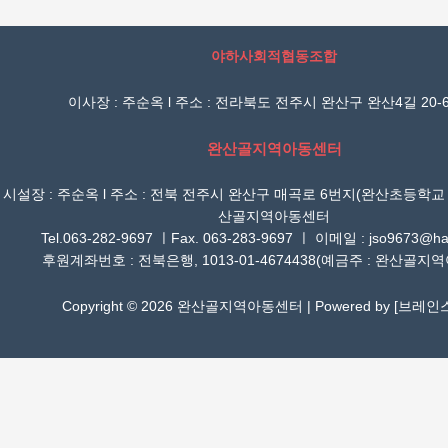
야하사회적협동조합
이사장 : 주순옥 l 주소 : 전라북도 전주시 완산구 완산4길 20-6
완산골지역아동센터
시설장 : 주순옥 l 주소 : 전북 전주시 완산구 매곡로 6번지(완산초등학교
산골지역아동센터
Tel.063-282-9697 ㅣFax. 063-283-9697 ㅣ 이메일 : jso9673@han
후원계좌번호 : 전북은행, 1013-01-4674438(예금주 : 완산골지
Copyright © 2026 완산골지역아동센터 | Powered by [
브레인