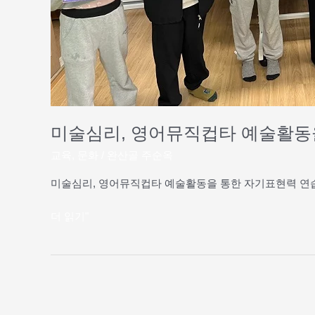
자
기
표
현
력
연
습
미술심리, 영어뮤직컵타 예술활동
교육
,
문화
/
완산골 주순옥
미술심리, 영어뮤직컵타 예술활동을 통한 자기표현력 연습
더 읽기"