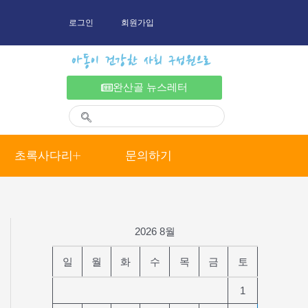
로그인
회원가입
아동이 건강한 사회 구성원으로
완산골 뉴스레터
초록사다리
문의하기
2026 8월
일
월
화
수
목
금
토
1