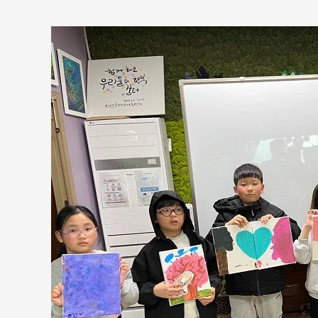
미
술
심
리,
영
어
뮤
직
컵
타
예
술
활
동
을
통
한