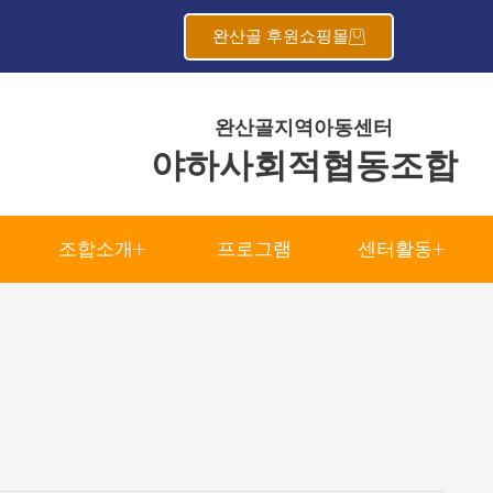
완산골 후원쇼핑몰
완산골지역아동센터
야하사회적협동조합
조합소개
프로그램
센터활동