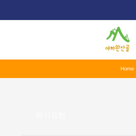
콘
텐
츠
로
건
너
뛰
기
Home
자기표현