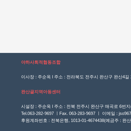
야하사회적협동조합
이사장 : 주순옥 l 주소 : 전라북도 전주시 완산구 완산4길 20
완산골지역아동센터
시설장 : 주순옥 l 주소 : 전북 전주시 완산구 매곡로 
Tel.063-282-9697 ㅣFax. 063-283-9697 ㅣ 이메일 : jso96
후원계좌번호 : 전북은행, 1013-01-4674438(예금주 :