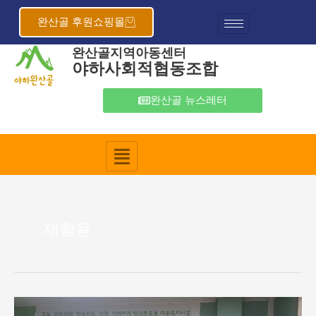
콘
텐
완산골 후원쇼핑몰
츠
완산골지역아동센터
로
야하사회적협동조합
건
너
뛰
완산골 뉴스레터
기
재활용
꿈