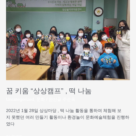
키
움
“상
상
캠
프”
,
떡
나
눔
꿈 키움 “상상캠프” , 떡 나눔
Uncategorized
,
문화
/
완산골 주순옥
2022년 1월 28일 상상마당 , 떡 나눔 활동을 통하여 체험해 보
지 못했던 여러 만들기 활동이나 환경놀이 문화예술체험을 진행하
였다