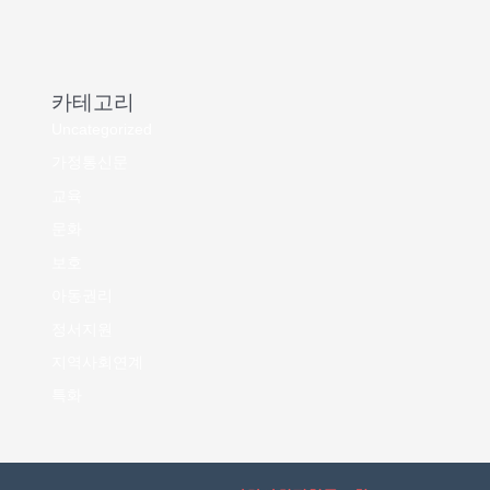
카테고리
Uncategorized
가정통신문
교육
문화
보호
아동권리
정서지원
지역사회연계
특화