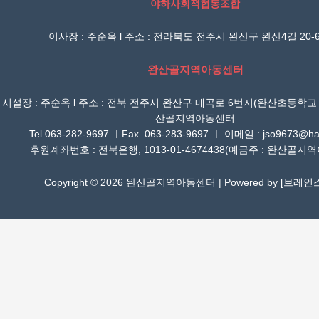
야하사회적협동조합
이사장 : 주순옥 l 주소 : 전라북도 전주시 완산구 완산4길 20-6
완산골지역아동센터
시설장 : 주순옥 l 주소 : 전북 전주시 완산구 매곡로 6번지(완산초등학교
산골지역아동센터
Tel.063-282-9697 ㅣFax. 063-283-9697 ㅣ 이메일 : jso9673@han
후원계좌번호 : 전북은행, 1013-01-4674438(예금주 : 완산골지
Copyright © 2026 완산골지역아동센터 | Powered by [
브레인