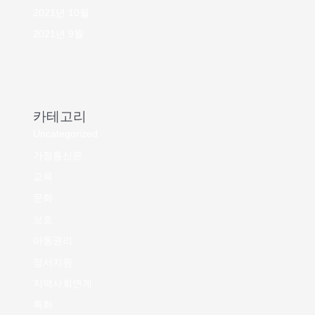
2021년 10월
2021년 9월
카테고리
Uncategorized
가정통신문
교육
문화
보호
아동권리
정서지원
지역사회연계
특화