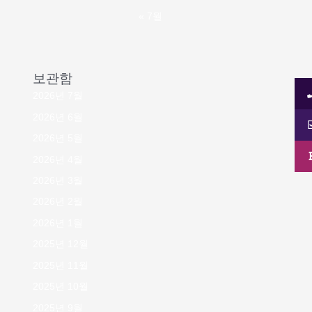
« 7월
보관함
2026년 7월
2026년 6월
2026년 5월
2026년 4월
2026년 3월
2026년 2월
2026년 1월
2025년 12월
2025년 11월
2025년 10월
2025년 9월