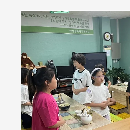
2024
년
8
월,
완
산
골
지
역
아
동
센
터
인
성
다
례