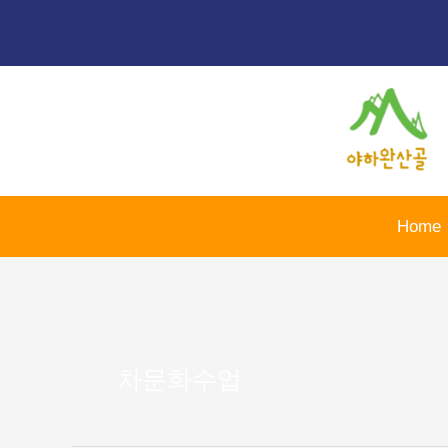
콘
텐
츠
로
건
너
뛰
기
Home
차문화수업