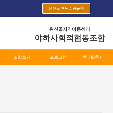
완산골 후원쇼핑몰
완산골지역아동센터
야하사회적협동조합
조합소개
프로그램
센터활동