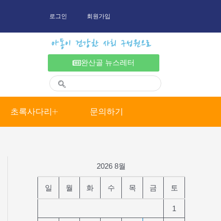
로그인
회원가입
아동이 건강한 사회 구성원으로
완산골 뉴스레터
초록사다리
문의하기
2026 8월
일
월
화
수
목
금
토
1