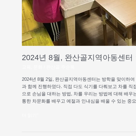
다
도
수
업
시
작
하
다
2024년 8월, 완산골지역아동센
교육
,
문화
/
완산골 주순옥
2024년 8월 2일, 완산골지역아동센터는 방학을 맞이하
과 함께 진행하였다. 직접 다도 식기를 다뤄보고 차를 직
으로 손님을 대하는 방법, 차를 우리는 방법에 대해 배
통한 차문화를 배우고 예절과 인내심을 배울 수 있는 중요
더 읽기"