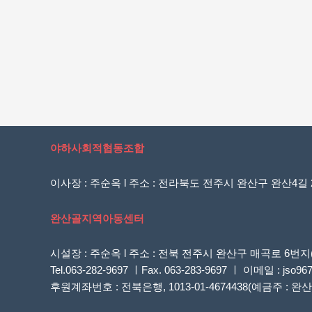
야하사회적협동조합
이사장 : 주순옥 l 주소 : 전라북도 전주시 완산구 완산4길 20
완산골지역아동센터
시설장 : 주순옥 l 주소 : 전북 전주시 완산구 매곡로 
Tel.063-282-9697 ㅣFax. 063-283-9697 ㅣ 이메일 : jso96
후원계좌번호 : 전북은행, 1013-01-4674438(예금주 :