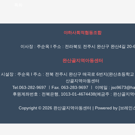
특화
야하사회적협동조합
이사장 : 주순옥 l 주소 : 전라북도 전주시 완산구 완산4길 20-6
완산골지역아동센터
시설장 : 주순옥 l 주소 : 전북 전주시 완산구 매곡로 6번지(완산초등학교
산골지역아동센터
Tel.063-282-9697 ㅣFax. 063-283-9697 ㅣ 이메일 : jso9673@han
후원계좌번호 : 전북은행, 1013-01-4674438(예금주 : 완산골지
Copyright © 2026 완산골지역아동센터 | Powered by [
브레인