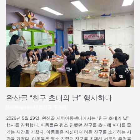
산
골
“친
구
초
대
의
날”
행
사
하
다
완산골 “친구 초대의 날” 행사하다
Uncategorized
/
완산골 주순옥
2026년 5월 29일, 완산골 지역아동센터에서는 “친구 초대의 날”
행사를 진행했다. 아동들은 평소 친했던 친구를 초대해 파티를 즐
기는 시간을 가졌다. 아동들은 자신이 데려온 친구를 소개하는 시
간을 가졌다. 아동들은 평소 친했던 친구를 초대해 서로의 추억을