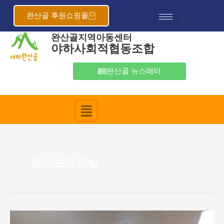
콘
텐
완산골 후원쇼핑몰
츠
완산골지역아동센터
로
야하사회적협동조합
건
너
뛰
완산골 뉴스레터
기
친구초대의날
완