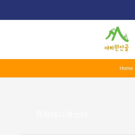
콘
텐
츠
로
건
너
뛰
기
Home
퓨처레디페스타