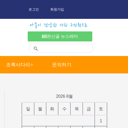
로그인
회원가입
아동이 건강한 사회 구성원으로
완산골 뉴스레터
초록사다리
문의하기
2026 8월
일
월
화
수
목
금
토
1