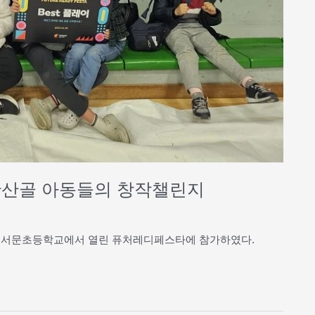
완산골 아동들의 창작챌린지
들은 서문초등학교에서 열린 퓨처레디페스타에 참가하였다.