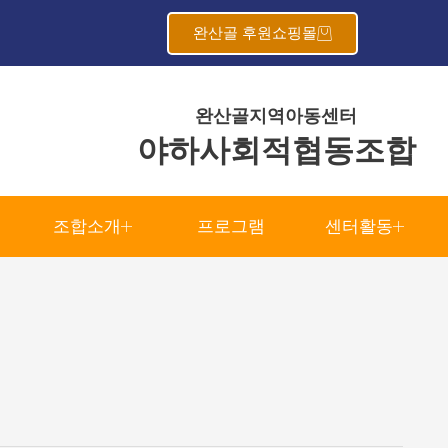
완산골 후원쇼핑몰
완산골지역아동센터
야하사회적협동조합
조합소개
프로그램
센터활동