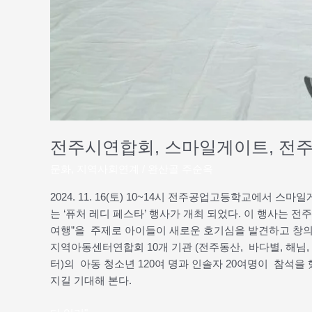
처
레
디
페
스
타
행
사
개
전주시연합회, 스마일게이트, 전
최
문화
,
지역사회연계
/
완산골 주순옥
2024. 11. 16(토) 10~14시 전주공업고등학교에
는 ‘퓨처 레디 페스타’ 행사가 개최 되었다. 이 행사는 
여행”을 주제로 아이들이 새로운 호기심을 발견하고 창의
지역아동센터연합회 10개 기관 (전주동산, 바다별, 해님, 
터)의 아동 청소년 120여 명과 인솔자 20여명이 참석을
지길 기대해 본다.