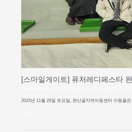
골
아
동
들
의
창
작
챌
린
지
[스마일게이트] 퓨처레디페스타 
Uncategorized
,
교육
,
지역사회연계
,
특화
/
완산골 주순옥
2023년 11월 25일 토요일, 완산골지역아동센터 아동
더 읽기"