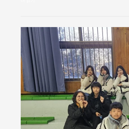
더 읽기"
[스
마
일
게
이
트]
퓨
처
레
디
페
스
타
완
산