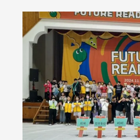
전
주
시
연
합
회,
스
마
일
게
이
트,
전
주
시
와
퓨