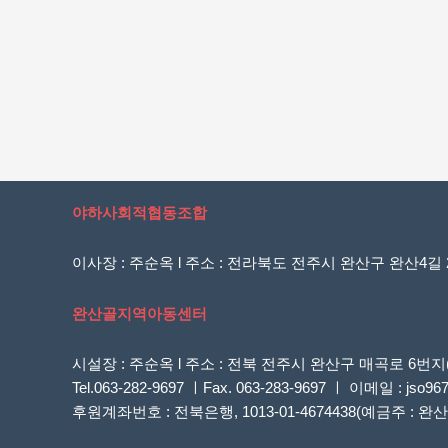
야하사회적협동조합
이사장 : 주순옥 l 주소 : 전라북도 전주시 완산구 완산4길 20
완산골지역아동센터
시설장 : 주순옥 l 주소 : 전북 전주시 완산구 매곡로 
Tel.063-282-9697 ㅣFax. 063-283-9697 ㅣ 이메일 : jso96
후원계좌번호 : 전북은행, 1013-01-4674438(예금주 :