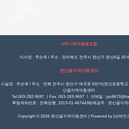
정서지원
지역사회연계
특화
야하사회적협동조합
이사장 : 주순옥 l 주소 : 전라북도 전주시 완산구 완산4길 20-6
완산골지역아동센터
시설장 : 주순옥 l 주소 : 전북 전주시 완산구 매곡로 6번지(완산초등학교
산골지역아동센터
Tel.063-282-9697 ㅣFax. 063-283-9697 ㅣ 이메일 : jso9673@han
후원계좌번호 : 전북은행, 1013-01-4674438(예금주 : 완산골지
Copyright © 2026 완산골지역아동센터 | Powered by [
브레인