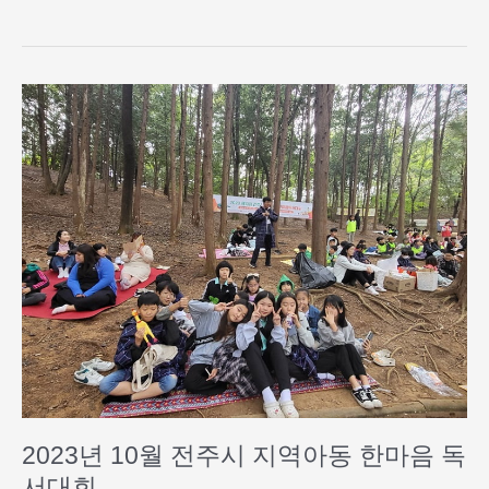
터
참
여
하
2023
다
년
10
월
전
주
시
지
역
아
동
한
마
음
독
2023년 10월 전주시 지역아동 한마음 독
서
대
서대회