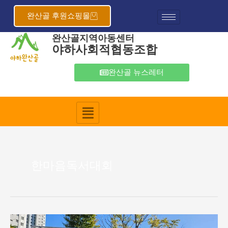
콘
텐
완산골 후원쇼핑몰
츠
완산골지역아동센터
로
야하사회적협동조합
건
너
뛰
완산골 뉴스레터
기
한마음독서대회
전