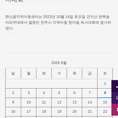
회
교육
,
문화
,
지역사회연계
/
완산골 주순옥
완산골지역아동센터는 2023년 10월 14일 토요일 건지산 편백숲
야외무대에서 열렸던 전주시 지역아동 한마음 독서대회에 참가하
였다.
더 읽기"
2026 8월
일
월
화
수
목
금
토
1
2
3
4
5
6
7
8
9
10
11
12
13
14
15
16
17
18
19
20
21
22