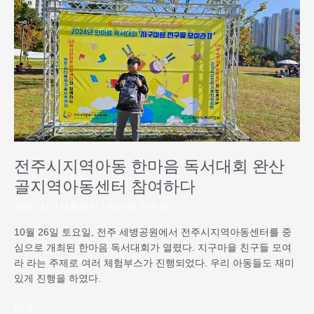
주
시
지
역
아
동
한
마
음
독
서
전주시지역아동 한마음 독서대회 완산
대
골지역아동센터 참여하다
회
완
문화
,
지역사회연계
/
완산골 주순옥
산
10월 26일 토요일, 전주 세병공원에서 전주시지역아동센터를 중
골
심으로 개최된 한마음 독서대회가 열렸다. 지구마을 친구들 모여
지
라 라는 주제로 여러 체험부스가 진행되었다. 우리 아동들도 재미
역
있게 진행을 하였다.
아
동
더 읽기"
센