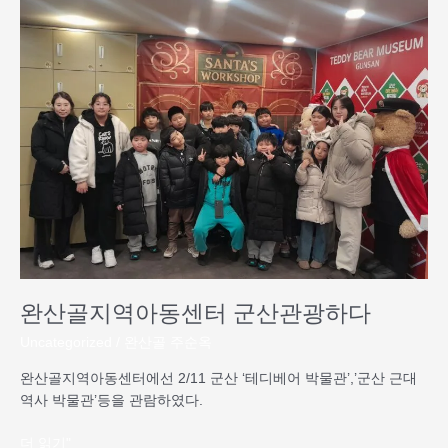
산
골
지
역
아
동
센
터
군
산
관
광
하
다
완산골지역아동센터 군산관광하다
Uncategorized
/
완산골 주순옥
완산골지역아동센터에선 2/11 군산 ‘테디베어 박물관’,’군산 근대
역사 박물관’등을 관람하였다.
더 읽기"