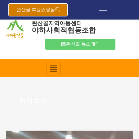
콘
텐
완산골 후원쇼핑몰
츠
완산골지역아동센터
로
야하사회적협동조합
건
너
뛰
완산골 뉴스레터
기
현장학습
완