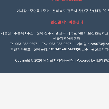
이사장 : 주순옥 l 주소 : 전라북도 전주시 완산구 완산4길 20-6
완산골지역아동센터
시설장 : 주순옥 l 주소 : 전북 전주시 완산구 매곡로 6번지(완산초등학교
산골지역아동센터
Tel.063-282-9697 ㅣFax. 063-283-9697 ㅣ 이메일 : jso9673@han
후원계좌번호 : 전북은행, 1013-01-4674438(예금주 : 완산골지
Copyright © 2026 완산골지역아동센터 | Powered by [
브레인