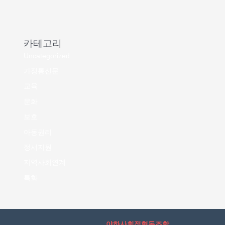
카테고리
Uncategorized
가정통신문
교육
문화
보호
아동권리
정서지원
지역사회연계
특화
야하사회적협동조합