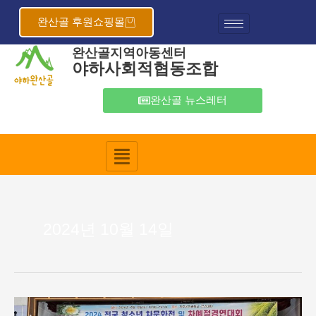
콘
텐
완산골 후원쇼핑몰
츠
완산골지역아동센터
로
야하사회적협동조합
건
너
뛰
완산골 뉴스레터
기
2024년 10월 14일
2024