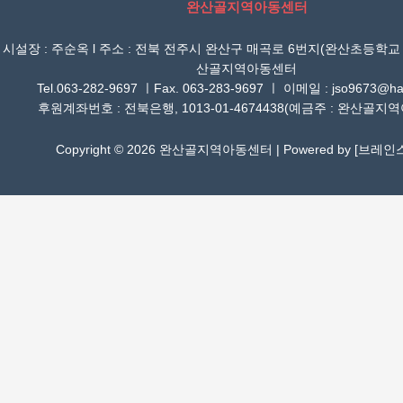
완산골지역아동센터
시설장 : 주순옥 l 주소 : 전북 전주시 완산구 매곡로 6번지(완산초등학교
산골지역아동센터
Tel.063-282-9697 ㅣFax. 063-283-9697 ㅣ 이메일 : jso9673@han
후원계좌번호 : 전북은행, 1013-01-4674438(예금주 : 완산골지
Copyright © 2026 완산골지역아동센터 | Powered by [
브레인