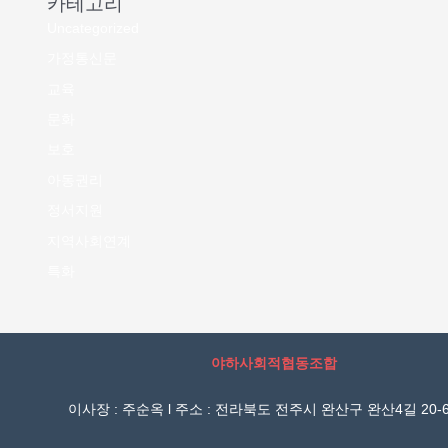
카테고리
Uncategorized
가정통신문
교육
문화
보호
아동권리
정서지원
지역사회연계
특화
야하사회적협동조합
이사장 : 주순옥 l 주소 : 전라북도 전주시 완산구 완산4길 20-6