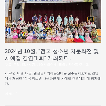
년
10
월,
“전
국
청
소
년
차
문
2024년 10월, “전국 청소년 차문화전 및
화
차예절 경연대회” 개최되다.
전
및
교육
,
문화
,
정서지원
,
지역사회연계
,
특화
/
완산골 주순옥
차
2024년 10월 12일, 완산골지역아동센터는 전주곤지중학교 강당
예
에서 개최한 “전국 청소년 차문화전 및 차예절 경연대회”에 참가했
절
다.
경
연
더 읽기"
대
회”
개