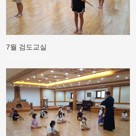
7월 검도교실
글쓴이
완산골 주순옥