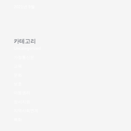
2021년 9월
카테고리
Uncategorized
가정통신문
교육
문화
보호
아동권리
정서지원
지역사회연계
특화