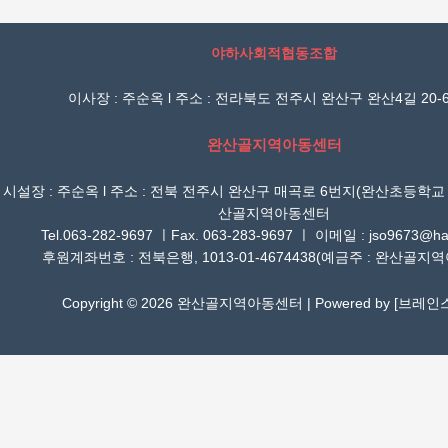
야하사회적협동조합
이사장 : 주순옥 l 주소 : 전라북도 전주시 완산구 완산4길 20-6
완산골지역아동센터
시설장 : 주순옥 l 주소 : 전북 전주시 완산구 매곡로 6번지(완산초등학교
산골지역아동센터
Tel.063-282-9697 ㅣFax. 063-283-9697 ㅣ 이메일 : jso9673@han
후원계좌번호 : 전북은행, 1013-01-4674438(예금주 : 완산골지
Copyright © 2026 완산골지역아동센터 | Powered by [
브레인