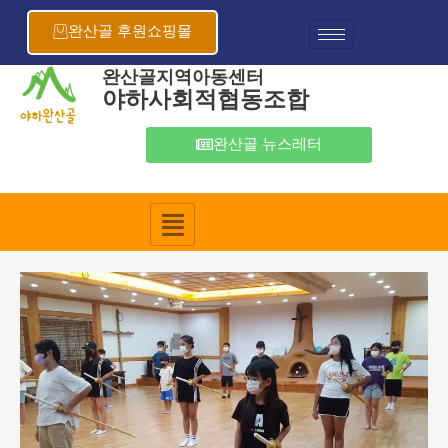
콘
포
텐
스
완산골 후원쇼핑몰
츠
트
로
탐
완산골지역아동센터
야하사회적협동조합
건
색
너
뛰
완산골 뉴스레터
기