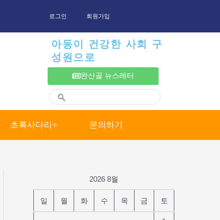
로그인
회원가입
아동이 건강한 사회 구
성원으로
완산골 뉴스레터
초록사다리
문의하기
2026 8월
일
월
화
수
목
금
토