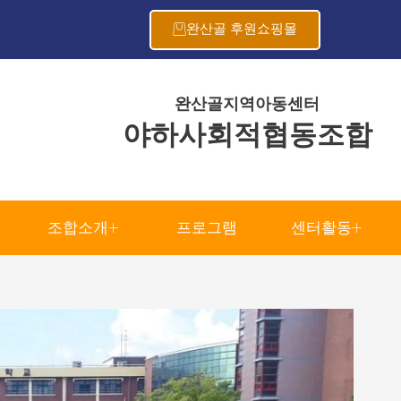
완산골 후원쇼핑몰
완산골지역아동센터
야하사회적협동조합
조합소개
프로그램
센터활동