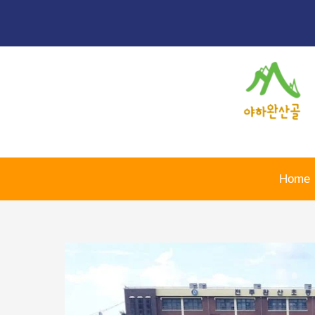
콘
포
텐
스
츠
트
로
탐
건
색
너
뛰
기
Home