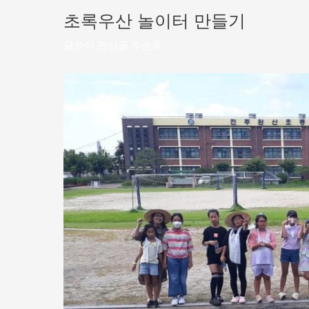
초록우산 놀이터 만들기
글쓴이
완산골 주순옥