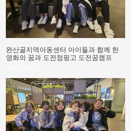
완산골지역아동센터 아이들과 함께 한
영화의 꿈과 도전점핑고 도전꿈캠프
글쓴이
완산골 주순옥