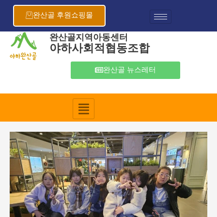
콘
포
텐
스
완산골 후원쇼핑몰
츠
트
로
탐
완산골지역아동센터
야하사회적협동조합
건
색
너
뛰
완산골 뉴스레터
기