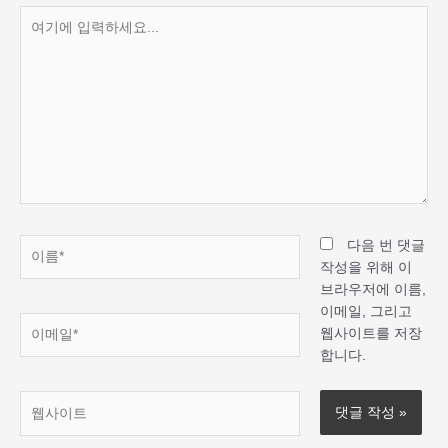
여
기
에
입
력
하
세
요...
이
다음 번 댓글
름
작성을 위해 이
*
브라우저에 이름,
이메일, 그리고
이
웹사이트를 저장
메
합니다.
일
*
웹
사
이