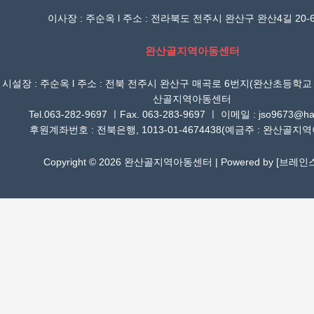
이사장 : 주순옥 l 주소 : 전라북도 전주시 완산구 완산4길 20-6
완산골지역아동센터
시설장 : 주순옥 l 주소 : 전북 전주시 완산구 매곡로 6번지(완산초등학교
산골지역아동센터
Tel.063-282-9697 ㅣFax. 063-283-9697 ㅣ 이메일 : jso9673@han
후원계좌번호 : 전북은행, 1013-01-4674438(예금주 : 완산골지
Copyright © 2026 완산골지역아동센터 | Powered by [
브레인