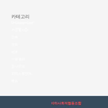
카테고리
Uncategorized
가정통신문
교육
문화
보호
아동권리
정서지원
지역사회연계
특화
야하사회적협동조합