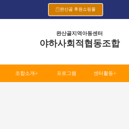
완산골 후원쇼핑몰
완산골지역아동센터
야하사회적협동조합
조합소개
프로그램
센터활동