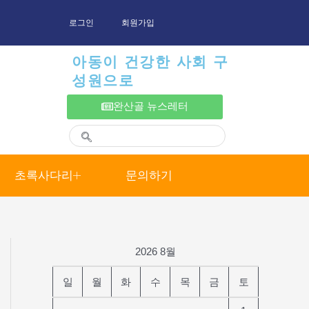
로그인
회원가입
아동이 건강한 사회 구
성원으로
완산골 뉴스레터
초록사다리
문의하기
2026 8월
일
월
화
수
목
금
토