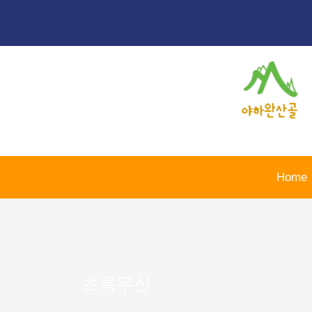
콘
텐
츠
로
건
너
뛰
기
Home
초록우산