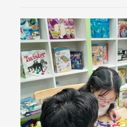
완
산
골
지
역
아
동
센
터
‘번
개
놀
이
터’에
참
여