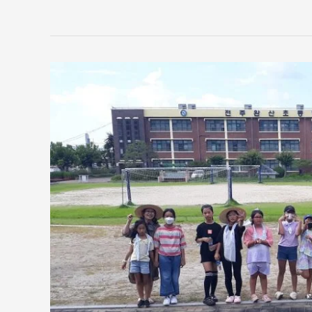
초
록
우
산
놀
이
터
만
들
기