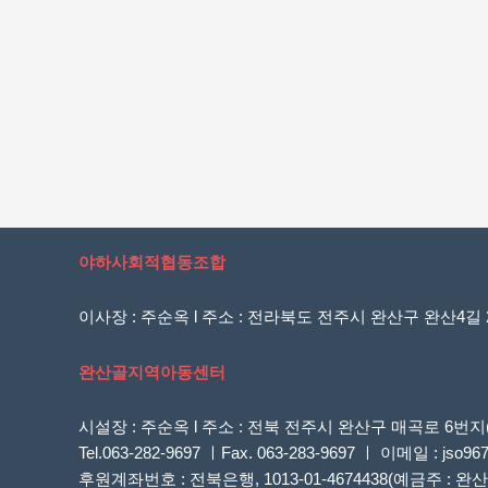
야하사회적협동조합
이사장 : 주순옥 l 주소 : 전라북도 전주시 완산구 완산4길 20
완산골지역아동센터
시설장 : 주순옥 l 주소 : 전북 전주시 완산구 매곡로 
Tel.063-282-9697 ㅣFax. 063-283-9697 ㅣ 이메일 : jso96
후원계좌번호 : 전북은행, 1013-01-4674438(예금주 :